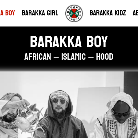
a Boy
Barakka Girl
Barakka Kidz
A
Barakka Boy
African – Islamic – Hood