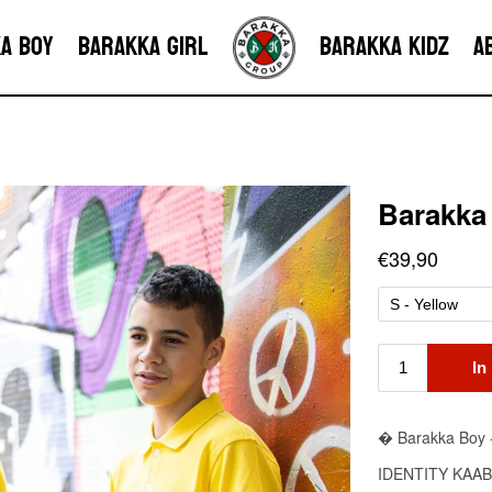
a Boy
Barakka Girl
Barakka Kidz
A