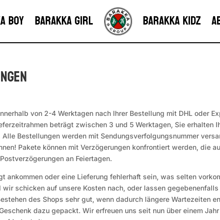
a Boy
Barakka Girl
Barakka Kidz
A
ungen
nnerhalb von 2-4 Werktagen nach Ihrer Bestellung mit DHL oder Exp
eferzeitrahmen beträgt zwischen 3 und 5 Werktagen, Sie erhalten Ih
r. Alle Bestellungen werden mit Sendungsverfolgungsnummer versan
nnen! Pakete können mit Verzögerungen konfrontiert werden, die au
er Postverzögerungen an Feiertagen.
igt ankommen oder eine Lieferung fehlerhaft sein, was selten vorkom
wir schicken auf unsere Kosten nach, oder lassen gegebenenfalls
 Bestehen des Shops sehr gut, wenn dadurch längere Wartezeiten e
Geschenk dazu gepackt. Wir erfreuen uns seit nun über einem Jahr 