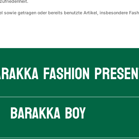
ufriedenheit.
 sowie getragen oder bereits benutzte Artikel, insbesondere Fash
arakka Fashion presen
Barakka Boy