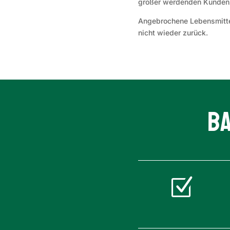
größer werdenden Kundenz
Angebrochene Lebensmittel
nicht wieder zurück.
B
Z